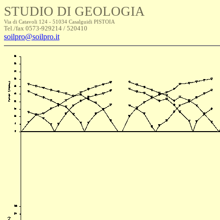
STUDIO DI GEOLOGIA
Via di Catavoli 124 - 51034 Casalguidi PISTOIA
Tel./fax 0573-929214 / 520410
soilpro@soilpro.it