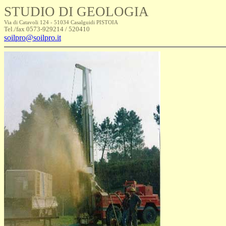
STUDIO DI GEOLOGIA
Via di Catavoli 124 - 51034 Casalguidi PISTOIA
Tel./fax 0573-929214 / 520410
soilpro@soilpro.it