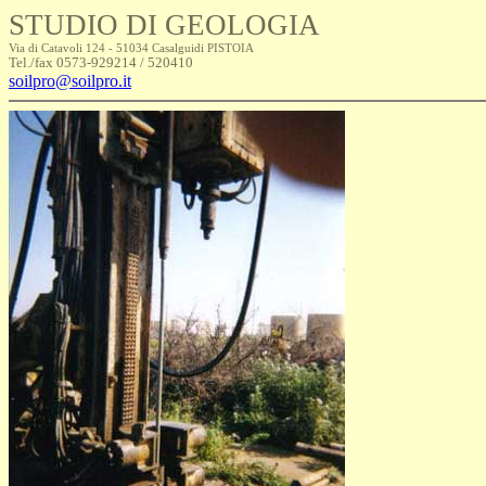
STUDIO DI GEOLOGIA
Via di Catavoli 124 - 51034 Casalguidi PISTOIA
Tel./fax 0573-929214 / 520410
soilpro@soilpro.it