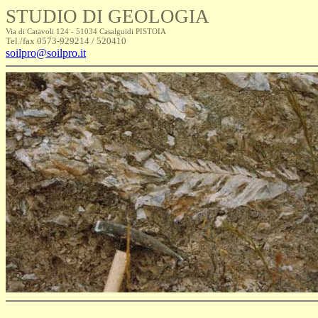
STUDIO DI GEOLOGIA
Via di Catavoli 124 - 51034 Casalguidi PISTOIA
Tel./fax 0573-929214 / 520410
soilpro@soilpro.it