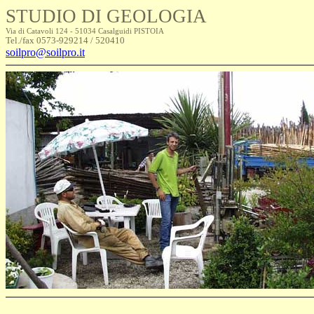
STUDIO DI GEOLOGIA
Via di Catavoli 124 - 51034 Casalguidi PISTOIA
Tel./fax 0573-929214 / 520410
soilpro@soilpro.it